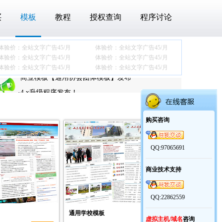
买
模板
教程
授权查询
程序讨论
体验价：全站文字广告
45/月
体验价：全站文字广告
45/月
·
关于最近下载压缩包后360报木马的问题
体验价：全站文字广告
45/月
体验价：全站文字广告
45/月
体验价：全站文字广告
45/月
体验价：全站文字广告
45/月
·
商业模板【通用协会团体模板】发布
·
4.x升级程序发布！
·
老y文章管理系统V4.x更新说明
·
关于最近下载压缩包后360报木马的问题
购买咨询
·
商业模板【通用协会团体模板】发布
·
4.x升级程序发布！
QQ:97065691
·
老y文章管理系统V4.x更新说明
商业技术支持
QQ:22862559
通用学校模板
虚拟主机/域名
咨询