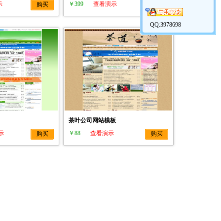
示
￥399
查看演示
购买
购买
QQ:3978698
茶叶公司网站模板
示
￥88
查看演示
购买
购买