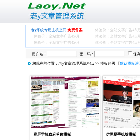
老y系统专用主机空间
免费备案
体验价：全站文字广告
45/
体验价：全站文字广告
45/月
体验价：全站文字广告
45/
体验价：全站文字广告
45/月
体验价：全站文字广告
45/
用户名：
密 码：
保
您现在的位置：
老y文章管理系统V4.x
>> 模板购买 【
默认模板演
宽屏学校政府单位模板
仿网易手机版模板