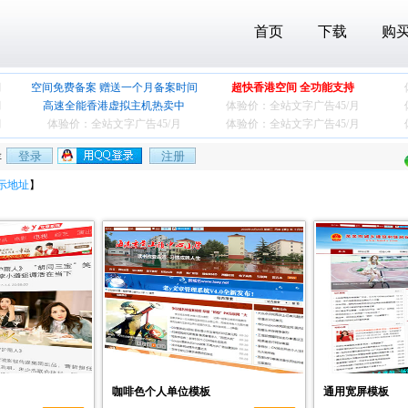
首页
下载
购
月
空间免费备案 赠送一个月备案时间
超快香港空间 全功能支持
月
高速全能香港虚拟主机热卖中
体验价：全站文字广告
45/月
月
体验价：全站文字广告
45/月
体验价：全站文字广告
45/月
存
示地址
】
咖啡色个人单位模板
通用宽屏模板