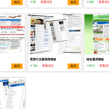
￥88
查看演示
￥488
查看演
购买
购买
宽屏行业新闻类模板
绿色通用模板
￥198
查看演示
￥69.9
查看演
购买
购买