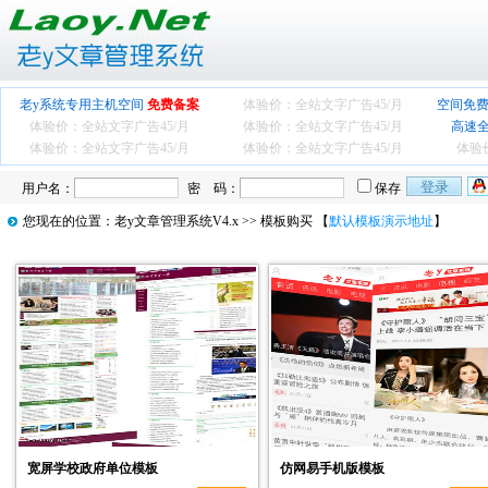
老y系统专用主机空间
免费备案
体验价：全站文字广告
45/月
空间免费
体验价：全站文字广告
45/月
体验价：全站文字广告
45/月
高速
体验价：全站文字广告
45/月
体验价：全站文字广告
45/月
体验
用户名：
密 码：
保存
您现在的位置：
老y文章管理系统V4.x
>> 模板购买 【
默认模板演示地址
】
宽屏学校政府单位模板
仿网易手机版模板