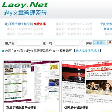
老y系统专用主机空间
免费备案
体验价：全站文字广告
45/月
空间免费
体验价：全站文字广告
45/月
体验价：全站文字广告
45/月
高速
体验价：全站文字广告
45/月
体验价：全站文字广告
45/月
体验
用户名：
密 码：
保存
您现在的位置：
老y文章管理系统V4.x
>> 模板购买 【
默认模板演示地址
】
宽屏学校政府单位模板
仿网易手机版模板