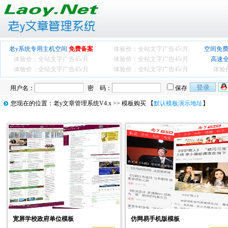
老y系统专用主机空间
免费备案
体验价：全站文字广告
45/月
空间免费
体验价：全站文字广告
45/月
体验价：全站文字广告
45/月
高速
体验价：全站文字广告
45/月
体验价：全站文字广告
45/月
体验
用户名：
密 码：
保存
您现在的位置：
老y文章管理系统V4.x
>> 模板购买 【
默认模板演示地址
】
宽屏学校政府单位模板
仿网易手机版模板