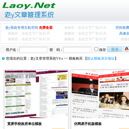
老y系统专用主机空间
免费备案
体验价：全站文字广告
45/月
空间免费
体验价：全站文字广告
45/月
体验价：全站文字广告
45/月
高速
体验价：全站文字广告
45/月
体验价：全站文字广告
45/月
体验
用户名：
密 码：
保存
您现在的位置：
老y文章管理系统V4.x
>> 模板购买 【
默认模板演示地址
】
宽屏学校政府单位模板
仿网易手机版模板