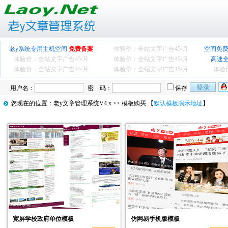
老y系统专用主机空间
免费备案
体验价：全站文字广告
45/月
空间免费
体验价：全站文字广告
45/月
体验价：全站文字广告
45/月
高速
体验价：全站文字广告
45/月
体验价：全站文字广告
45/月
体验
用户名：
密 码：
保存
您现在的位置：
老y文章管理系统V4.x
>> 模板购买 【
默认模板演示地址
】
宽屏学校政府单位模板
仿网易手机版模板