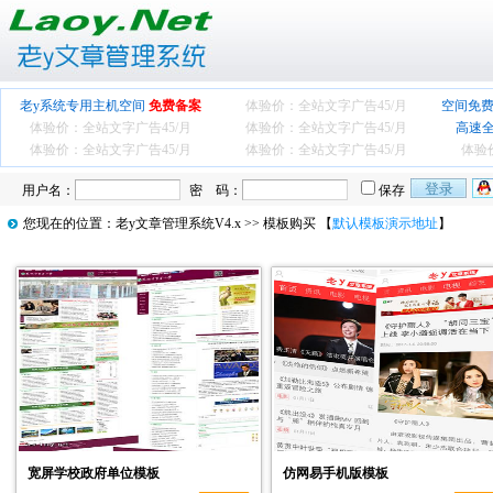
老y系统专用主机空间
免费备案
体验价：全站文字广告
45/月
空间免费
体验价：全站文字广告
45/月
体验价：全站文字广告
45/月
高速
体验价：全站文字广告
45/月
体验价：全站文字广告
45/月
体验
用户名：
密 码：
保存
您现在的位置：
老y文章管理系统V4.x
>> 模板购买 【
默认模板演示地址
】
宽屏学校政府单位模板
仿网易手机版模板