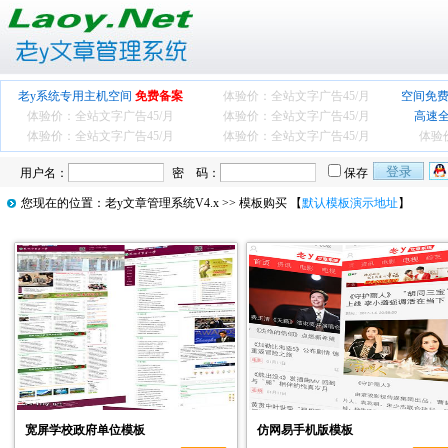
老y系统专用主机空间
免费备案
体验价：全站文字广告
45/月
空间免费
体验价：全站文字广告
45/月
体验价：全站文字广告
45/月
高速
体验价：全站文字广告
45/月
体验价：全站文字广告
45/月
体验
用户名：
密 码：
保存
您现在的位置：
老y文章管理系统V4.x
>> 模板购买 【
默认模板演示地址
】
宽屏学校政府单位模板
仿网易手机版模板