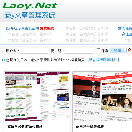
老y系统专用主机空间
免费备案
体验价：全站文字广告
45/月
空间免费
体验价：全站文字广告
45/月
体验价：全站文字广告
45/月
高速
体验价：全站文字广告
45/月
体验价：全站文字广告
45/月
体验
用户名：
密 码：
保存
您现在的位置：
老y文章管理系统V4.x
>> 模板购买 【
默认模板演示地址
】
宽屏学校政府单位模板
仿网易手机版模板