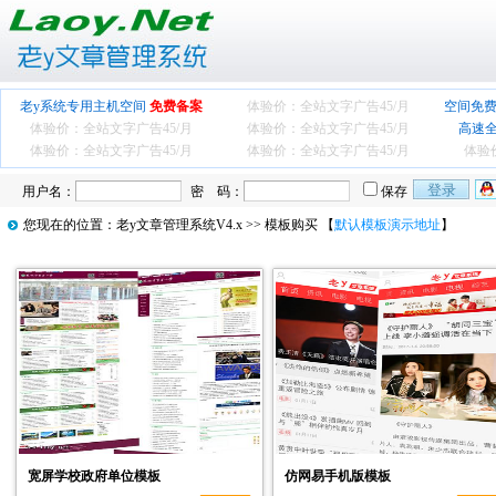
老y系统专用主机空间
免费备案
体验价：全站文字广告
45/月
空间免费
体验价：全站文字广告
45/月
体验价：全站文字广告
45/月
高速
体验价：全站文字广告
45/月
体验价：全站文字广告
45/月
体验
用户名：
密 码：
保存
您现在的位置：
老y文章管理系统V4.x
>> 模板购买 【
默认模板演示地址
】
宽屏学校政府单位模板
仿网易手机版模板