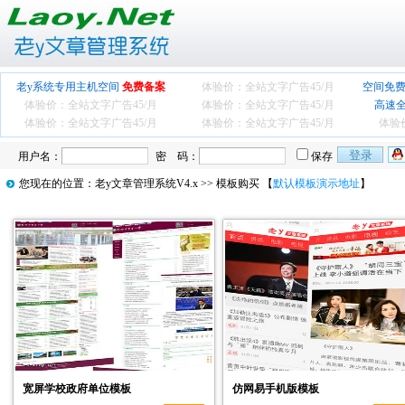
老y系统专用主机空间
免费备案
体验价：全站文字广告
45/月
空间免费
体验价：全站文字广告
45/月
体验价：全站文字广告
45/月
高速
体验价：全站文字广告
45/月
体验价：全站文字广告
45/月
体验
用户名：
密 码：
保存
您现在的位置：
老y文章管理系统V4.x
>> 模板购买 【
默认模板演示地址
】
宽屏学校政府单位模板
仿网易手机版模板