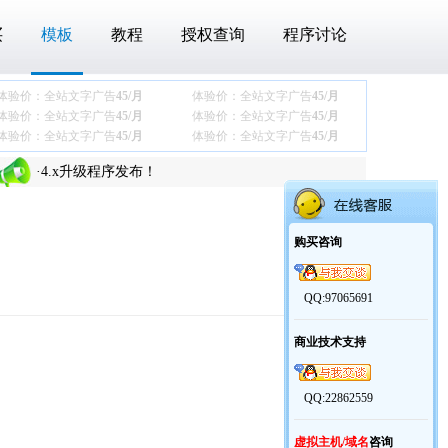
买
模板
教程
授权查询
程序讨论
体验价：全站文字广告
45/月
体验价：全站文字广告
45/月
·
关于最近下载压缩包后360报木马的问题
体验价：全站文字广告
45/月
体验价：全站文字广告
45/月
体验价：全站文字广告
45/月
体验价：全站文字广告
45/月
·
商业模板【通用协会团体模板】发布
·
4.x升级程序发布！
·
老y文章管理系统V4.x更新说明
·
关于最近下载压缩包后360报木马的问题
购买咨询
·
商业模板【通用协会团体模板】发布
·
4.x升级程序发布！
QQ:97065691
·
老y文章管理系统V4.x更新说明
商业技术支持
QQ:22862559
虚拟主机/域名
咨询