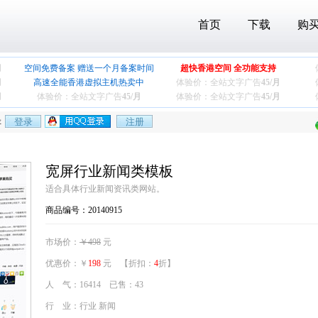
首页
下载
购
月
空间免费备案 赠送一个月备案时间
超快香港空间 全功能支持
月
高速全能香港虚拟主机热卖中
体验价：全站文字广告
45/月
月
体验价：全站文字广告
45/月
体验价：全站文字广告
45/月
存
宽屏行业新闻类模板
适合具体行业新闻资讯类网站。
商品编号：20140915
市场价：
￥498
元
优惠价：￥
198
元 【折扣：
4
折】
人 气：16414 已售：43
行 业：行业 新闻