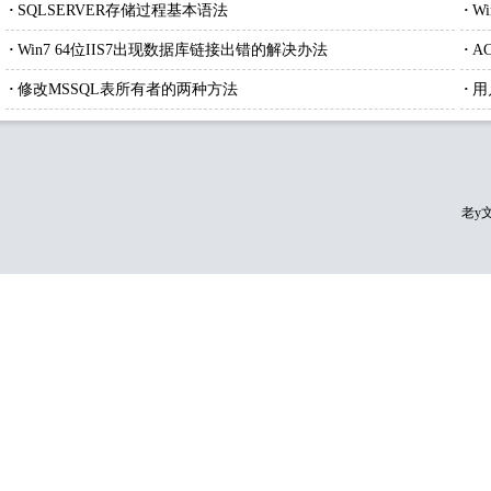
不存在或拒绝访问
·
SQLSERVER存储过程基本语法
·
W
·
Win7 64位IIS7出现数据库链接出错的解决办法
·
A
·
修改MSSQL表所有者的两种方法
·
用
老y文