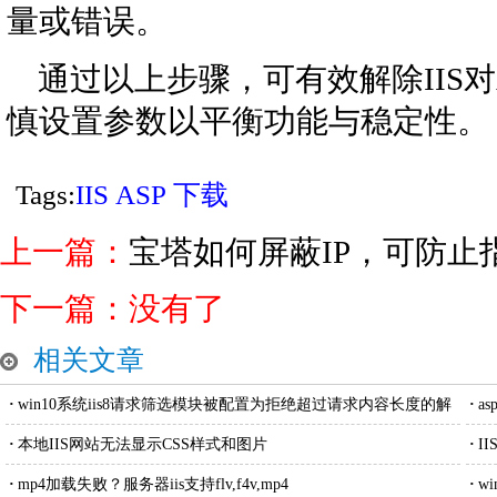
量或错误。
通过以上步骤，可有效解除IIS
慎设置参数以平衡功能与稳定性。
Tags:
IIS
ASP
下载
上一篇：
宝塔如何屏蔽IP，可防止
下一篇：没有了
相关文章
·
win10系统iis8请求筛选模块被配置为拒绝超过请求内容长度的解
·
a
决方法
·
本地IIS网站无法显示CSS样式和图片
·
I
·
mp4加载失败？服务器iis支持flv,f4v,mp4
·
w