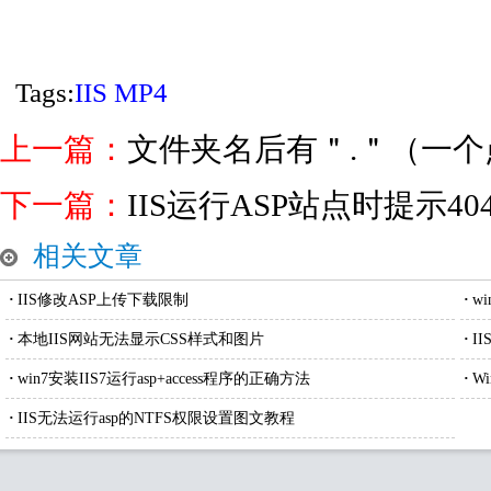
Tags:
IIS
MP4
上一篇：
文件夹名后有＂.＂（一个
下一篇：
IIS运行ASP站点时提示40
相关文章
·
IIS修改ASP上传下载限制
·
w
决方
·
本地IIS网站无法显示CSS样式和图片
·
I
·
win7安装IIS7运行asp+access程序的正确方法
·
W
·
IIS无法运行asp的NTFS权限设置图文教程