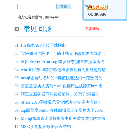
QQ:3978698
输入域名后查询，如laoy.net
更多问题...
01
.
IIS修改ASP上传下载限制
02
.
宝塔如何屏蔽IP，可防止指定IP恶意攻击或访问
03
.
SQL Server ErrorLog 错误日志(如果数据库所占
空间变大)
04
.
win10系统iis8请求筛选模块被配置为拒绝超过请
求内容长度的解决方法
05
.
mssql让自动增加的id键值快速达到一定数值的
语句
06
.
百度云更换机房后mssql数据库生成静态html出
错连接不上
07
.
阿里云服务器不能发送邮件，关闭了25端口
08
.
office 2013图标显示异常解决方法 亲测有效！
09
.
asp版百度ueditor在线编辑器上传图片大于200k
问题修复
10
.
MSSql简单查询出数据表中所有重复数据的方法
11
.
MSSQL复制表数据及表结构