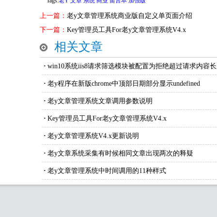
Tags:
老Y
文章
系统
商业
留言本
加强版
上一篇：
老y文章管理系统商业版自定义单页面介绍
下一篇：
Key管理员工具For老y文章管理系统V4.x
相关文章
·
win10系统iis8请求筛选模块被配置为拒绝超过请求内容
决方法
·
老y程序在新版chrome中顶部日期部分显示undefined
·
老y文章管理系统文章调用参数说明
·
Key管理员工具For老y文章管理系统V4.x
·
老y文章管理系统V4.x更新说明
·
老y文章系统采集有时候相同文章出现两次的释疑
·
老y文章管理系统中时间调用的11种样式