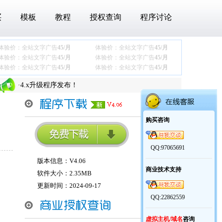
买
模板
教程
授权查询
程序讨论
体验价：全站文字广告
45/月
体验价：全站文字广告
45/月
·
关于最近下载压缩包后360报木马的问题
体验价：全站文字广告
45/月
体验价：全站文字广告
45/月
体验价：全站文字广告
45/月
体验价：全站文字广告
45/月
·
商业模板【通用协会团体模板】发布
·
4.x升级程序发布！
·
老y文章管理系统V4.x更新说明
·
关于最近下载压缩包后360报木马的问题
购买咨询
·
商业模板【通用协会团体模板】发布
·
4.x升级程序发布！
QQ:97065691
·
老y文章管理系统V4.x更新说明
版本信息：V4.06
商业技术支持
软件大小：2.35MB
更新时间：2024-09-17
QQ:22862559
虚拟主机/域名
咨询