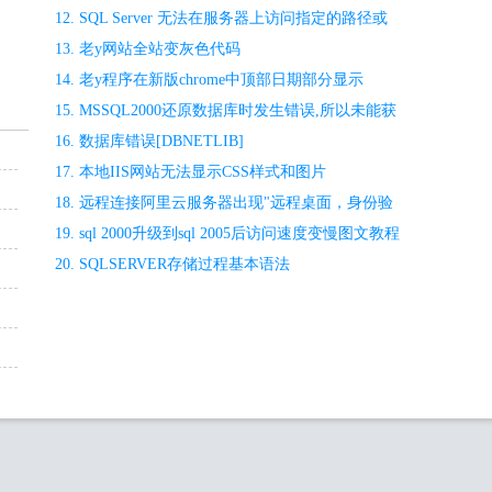
12
.
SQL Server 无法在服务器上访问指定的路径或
文件解决方法
13
.
老y网站全站变灰色代码
14
.
老y程序在新版chrome中顶部日期部分显示
undefined
15
.
MSSQL2000还原数据库时发生错误,所以未能获
得对数据库的排它访问权
16
.
数据库错误[DBNETLIB]
[ConnectionOpen(Connect()).]SQL Server不存在或拒
17
.
本地IIS网站无法显示CSS样式和图片
绝访问
18
.
远程连接阿里云服务器出现"远程桌面，身份验
证错误：要求的函数不受支持"解决办法
19
.
sql 2000升级到sql 2005后访问速度变慢图文教程
20
.
SQLSERVER存储过程基本语法