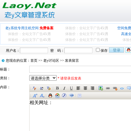
老y系统专用主机空间
免费备案
体验价：全站文字广告
45/月
空间免费
体验价：全站文字广告
45/月
体验价：全站文字广告
45/月
高速
体验价：全站文字广告
45/月
体验价：全站文字广告
45/月
体验
用户名：
密 码：
保存
您现在的位置：
首页
>>
老y讨论区
>> 发表留言
标题：
类别：
* 请登录后发表
内容：