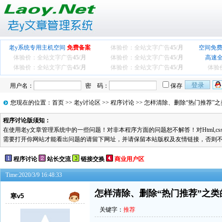
老y系统专用主机空间
免费备案
体验价：全站文字广告
45/月
空间免费
体验价：全站文字广告
45/月
体验价：全站文字广告
45/月
高速
体验价：全站文字广告
45/月
体验价：全站文字广告
45/月
体验
用户名：
密 码：
保存
您现在的位置：
首页
>>
老y讨论区
>>
程序讨论
>> 怎样清除、删除“热门推荐”
程序讨论版须知：
在使用老y文章管理系统中的一些问题！对非本程序方面的问题恕不解答！对Html,cs
需要打开你网站才能看出问题的请留下网址，并请保留本站版权及友情链接，否则
程序讨论
站长交流
链接交换
商业用户区
Time:2020/3/9 16:48:33
怎样清除、删除“热门推荐”之类
寒v5
关键字：
推荐