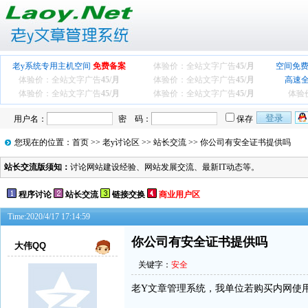
老y系统专用主机空间
免费备案
体验价：全站文字广告
45/月
空间免费
体验价：全站文字广告
45/月
体验价：全站文字广告
45/月
高速
体验价：全站文字广告
45/月
体验价：全站文字广告
45/月
体验
用户名：
密 码：
保存
您现在的位置：
首页
>>
老y讨论区
>>
站长交流
>> 你公司有安全证书提供吗
站长交流版须知：
讨论网站建设经验、网站发展交流、最新IT动态等。
程序讨论
站长交流
链接交换
商业用户区
Time:2020/4/17 17:14:59
你公司有安全证书提供吗
大伟QQ
关键字：
安全
老Y文章管理系统，我单位若购买内网使