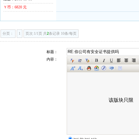
Ｙ币：6820 元
分页：
1
页次:1/1页 共
2
条记录 10条/每页
标题：
内容：