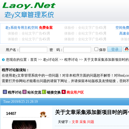
老y系统专用主机空间
免费备案
体验价：全站文字广告
45/月
空间免费
体验价：全站文字广告
45/月
体验价：全站文字广告
45/月
高速
体验价：全站文字广告
45/月
体验价：全站文字广告
45/月
体验
用户名：
密 码：
保存
您现在的位置：
首页
>>
老y讨论区
>>
程序讨论
>> 关于文章采集添加新项目时
程序讨论版须知：
在使用老y文章管理系统中的一些问题！对非本程序方面的问题恕不解答！对Html,cs
需要打开你网站才能看出问题的请留下网址，并请保留本站版权及友情链接，否则
程序讨论
站长交流
链接交换
商业用户区
Time:2019/8/25 21:28:19
关于文章采集添加新项目时的两
14407
关键字：
文章
采集
问题