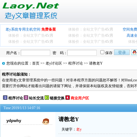
老y系统专用主机空间
免费备案
体验价：全站文字广告
45/月
空间免费
体验价：全站文字广告
45/月
体验价：全站文字广告
45/月
高速
体验价：全站文字广告
45/月
体验价：全站文字广告
45/月
体验
用户名：
密 码：
保存
您现在的位置：
首页
>>
老y讨论区
>>
程序讨论
>> 请教老Y
程序讨论版须知：
在使用老y文章管理系统中的一些问题！对非本程序方面的问题恕不解答！对Html,cs
需要打开你网站才能看出问题的请留下网址，并请保留本站版权及友情链接，否则
程序讨论
站长交流
链接交换
商业用户区
Time:2019/1/13 14:07:16
请教老Y
ydpwhy
关键字：
老y