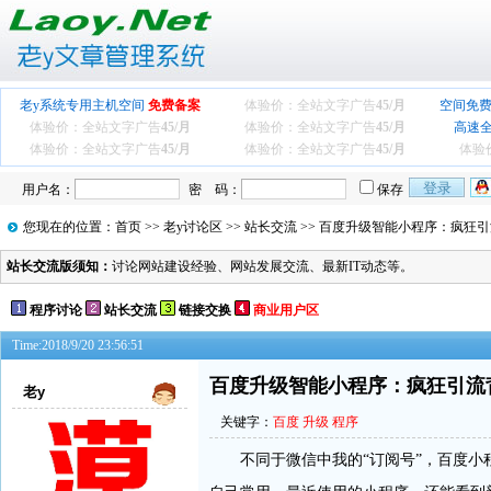
老y系统专用主机空间
免费备案
体验价：全站文字广告
45/月
空间免费
体验价：全站文字广告
45/月
体验价：全站文字广告
45/月
高速
体验价：全站文字广告
45/月
体验价：全站文字广告
45/月
体验
用户名：
密 码：
保存
您现在的位置：
首页
>>
老y讨论区
>>
站长交流
>> 百度升级智能小程序：疯狂
站长交流版须知：
讨论网站建设经验、网站发展交流、最新IT动态等。
程序讨论
站长交流
链接交换
商业用户区
Time:2018/9/20 23:56:51
百度升级智能小程序：疯狂引流
老y
关键字：
百度
升级
程序
不同于微信中我的“订阅号”，百度小程