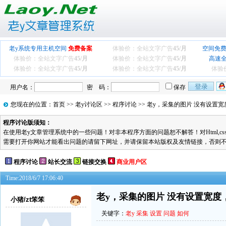
老y系统专用主机空间
免费备案
体验价：全站文字广告
45/月
空间免费
体验价：全站文字广告
45/月
体验价：全站文字广告
45/月
高速
体验价：全站文字广告
45/月
体验价：全站文字广告
45/月
体验
用户名：
密 码：
保存
您现在的位置：
首页
>>
老y讨论区
>>
程序讨论
>> 老y，采集的图片 没有设置
程序讨论版须知：
在使用老y文章管理系统中的一些问题！对非本程序方面的问题恕不解答！对Html,cs
需要打开你网站才能看出问题的请留下网址，并请保留本站版权及友情链接，否则
程序讨论
站长交流
链接交换
商业用户区
Time:2018/6/7 17:06:40
老y，采集的图片 没有设置宽
小猪/zt笨笨
关键字：
老y
采集
设置
问题
如何