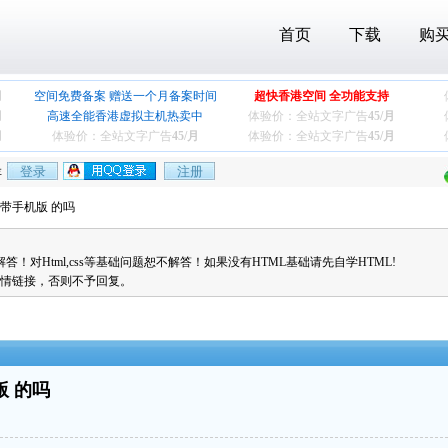
首页
下载
购
月
空间免费备案 赠送一个月备案时间
超快香港空间 全功能支持
月
高速全能香港虚拟主机热卖中
体验价：全站文字广告
45/月
月
体验价：全站文字广告
45/月
体验价：全站文字广告
45/月
存
有带手机版 的吗
对Html,css等基础问题恕不解答！如果没有HTML基础请先自学HTML!
情链接，否则不予回复。
版 的吗