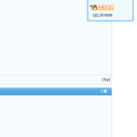
QQ:3978698
[
Top
]
2 楼