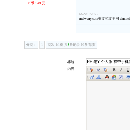
Ｙ币：49 元
meiweny.com
美文苑文学网
danm
分页：
1
页次:1/1页 共
8
条记录 10条/每页
标题：
内容：