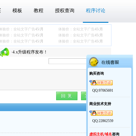
买
模板
教程
授权查询
程序讨论
体验价：全站文字广告
45/月
体验价：全站文字广告
45/月
·
关于最近下载压缩包后360报木马的问题
体验价：全站文字广告
45/月
体验价：全站文字广告
45/月
体验价：全站文字广告
45/月
体验价：全站文字广告
45/月
·
商业模板【通用协会团体模板】发布
·
4.x升级程序发布！
·
老y文章管理系统V4.x更新说明
·
关于最近下载压缩包后360报木马的问题
购买咨询
·
商业模板【通用协会团体模板】发布
·
4.x升级程序发布！
QQ:97065691
·
老y文章管理系统V4.x更新说明
商业技术支持
楼主
QQ:22862559
虚拟主机/域名
咨询