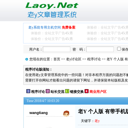
老y系统专用主机空间
免费备案
体验价：全站文字广告
45/
体验价：全站文字广告
45/月
体验价：全站文字广告
45/
体验价：全站文字广告
45/月
体验价：全站文字广告
45/
用户名：
密 码：
保
您现在的位置：
首页
>>
老y讨论区
>>
程序讨论
>> 老Y 个人版 
程序讨论版须知：
在使用老y文章管理系统中的一些问题！对非本程序方面的问题恕不解答！
需要打开你网站才能看出问题的请留下网址，并请保留本站版权及友
程序讨论
站长交流
链接交换
商业用户区
Time:2018/4/7 10:03:20
老Y 个人版 有带手机
wangtiang
关键字：
老y