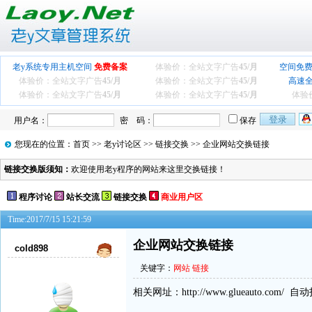
老y系统专用主机空间
免费备案
体验价：全站文字广告
45/月
空间免费
体验价：全站文字广告
45/月
体验价：全站文字广告
45/月
高速
体验价：全站文字广告
45/月
体验价：全站文字广告
45/月
体验
用户名：
密 码：
保存
您现在的位置：
首页
>>
老y讨论区
>>
链接交换
>> 企业网站交换链接
链接交换版须知：
欢迎使用老y程序的网站来这里交换链接！
程序讨论
站长交流
链接交换
商业用户区
Time:2017/7/15 15:21:59
企业网站交换链接
cold898
关键字：
网站
链接
相关网址：http://www.glueauto.com