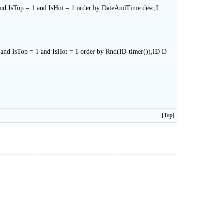
and IsTop = 1 and IsHot = 1 order by DateAndTime desc,I
and IsTop = 1 and IsHot = 1 order by Rnd(ID-timer()),ID D
[
Top
]