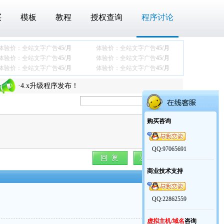
买
模板
教程
授权查询
程序讨论
体验价：全站文字广告
45/月
体验价：全站文字广告
45/月
·
关于最近下载压缩包后360报木马的问题
体验价：全站文字广告
45/月
体验价：全站文字广告
45/月
体验价：全站文字广告
45/月
体验价：全站文字广告
45/月
·
商业模板【通用协会团体模板】发布
·
4.x升级程序发布！
·
老y文章管理系统V4.x更新说明
·
关于最近下载压缩包后360报木马的问题
购买咨询
·
商业模板【通用协会团体模板】发布
·
4.x升级程序发布！
QQ:97065691
·
老y文章管理系统V4.x更新说明
商业技术支持
楼主
QQ:22862559
虚拟主机/域名
咨询