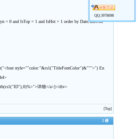
QQ:3978698
 = 0 and IsTop = 1 and IsHot = 1 order by DateAndTim
ont style=""color:"&rs1("TitleFontColor")&""">") En
/h4>
(rs1("ID"),0)%>">详细</a>]</div>
[
Top
]
2 楼