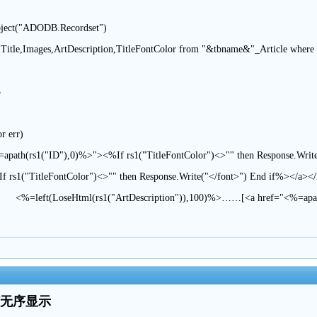
ect("ADODB.Recordset")
,Images,ArtDescription,TitleFontColor from "&tbname&"_Article where yn
3
r err)
1("ID"),0)%>"><%If rs1("TitleFontColor")<>"" then Response.Write("<f
 rs1("TitleFontColor")<>"" then Response.Write("</font>") End if%></a><
eft(LoseHtml(rs1("ArtDescription")),100)%>……[<a href="<%=apath
何无序显示