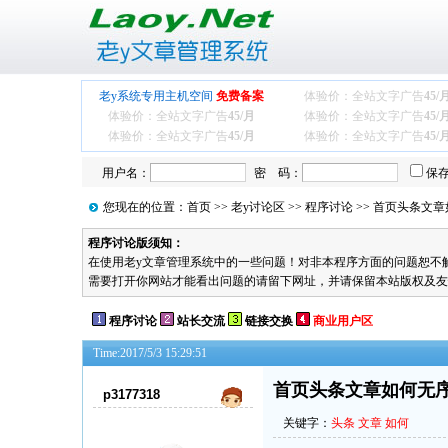
老y系统专用主机空间
免费备案
体验价：全站文字广告
45/
体验价：全站文字广告
45/月
体验价：全站文字广告
45/
体验价：全站文字广告
45/月
体验价：全站文字广告
45/
用户名：
密 码：
保
您现在的位置：
首页
>>
老y讨论区
>>
程序讨论
>> 首页头条文
程序讨论版须知：
在使用老y文章管理系统中的一些问题！对非本程序方面的问题恕不解答！
需要打开你网站才能看出问题的请留下网址，并请保留本站版权及友
程序讨论
站长交流
链接交换
商业用户区
Time:2017/5/3 15:29:51
首页头条文章如何无
p3177318
关键字：
头条
文章
如何