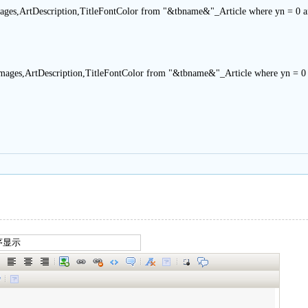
Images,ArtDescription,TitleFontColor from "&tbname&"_Article where yn = 0 
Images,ArtDescription,TitleFontColor from "&tbname&"_Article where yn = 0 