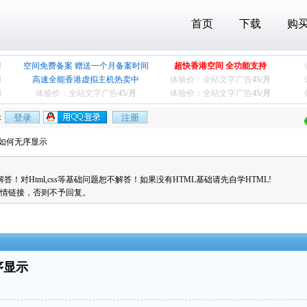
首页
下载
购
月
空间免费备案 赠送一个月备案时间
超快香港空间 全功能支持
月
高速全能香港虚拟主机热卖中
体验价：全站文字广告
45/月
月
体验价：全站文字广告
45/月
体验价：全站文字广告
45/月
存
章如何无序显示
对Html,css等基础问题恕不解答！如果没有HTML基础请先自学HTML!
情链接，否则不予回复。
序显示