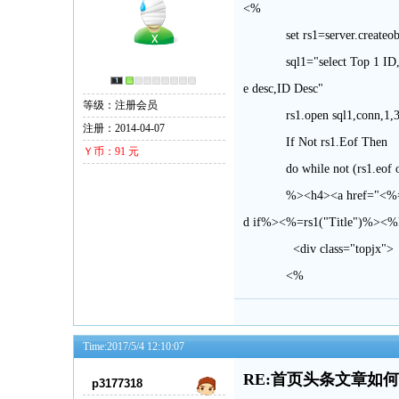
<%
set rs1=server.createobj
sql1="select Top 1 ID,Title
e desc,ID Desc"
等级：注册会员
rs1.open sql1,conn,1,
注册：2014-04-07
If Not rs1.Eof Then
Ｙ币：91 元
do while not (rs1.eof o
%><h4><a href="<%=apath(rs
d if%><%=rs1("Title")%><%If
<div class="topjx"> <%=l
<%
Time:2017/5/4 12:10:07
RE:首页头条文章如
p3177318