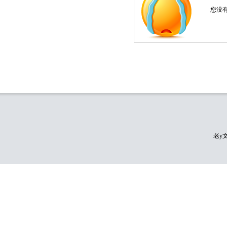
您没
老y文