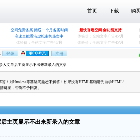
首页
下载
购
月
空间免费备案 赠送一个月备案时间
超快香港空间 全功能支持
月
高速全能香港虚拟主机热卖中
体验价：全站文字广告
45/月
月
体验价：全站文字广告
45/月
体验价：全站文字广告
45/月
存
后台录入文章后主页显示不出来新录入的文章
对Html,css等基础问题恕不解答！如果没有HTML基础请先自学HTML!
情链接，否则不予回复。
章后主页显示不出来新录入的文章