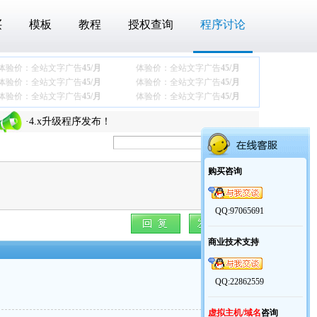
买
模板
教程
授权查询
程序讨论
体验价：全站文字广告
45/月
体验价：全站文字广告
45/月
·
关于最近下载压缩包后360报木马的问题
体验价：全站文字广告
45/月
体验价：全站文字广告
45/月
体验价：全站文字广告
45/月
体验价：全站文字广告
45/月
·
商业模板【通用协会团体模板】发布
·
4.x升级程序发布！
·
老y文章管理系统V4.x更新说明
·
关于最近下载压缩包后360报木马的问题
购买咨询
·
商业模板【通用协会团体模板】发布
·
4.x升级程序发布！
QQ:97065691
·
老y文章管理系统V4.x更新说明
商业技术支持
楼主
QQ:22862559
虚拟主机/域名
咨询