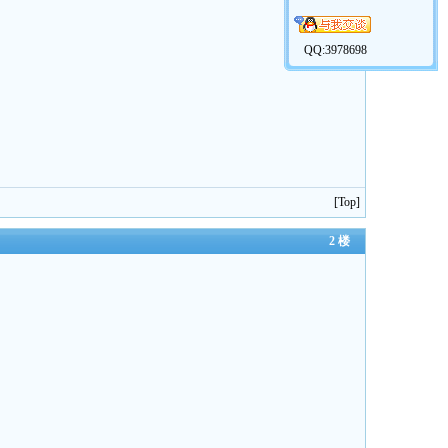
QQ:3978698
[
Top
]
2 楼