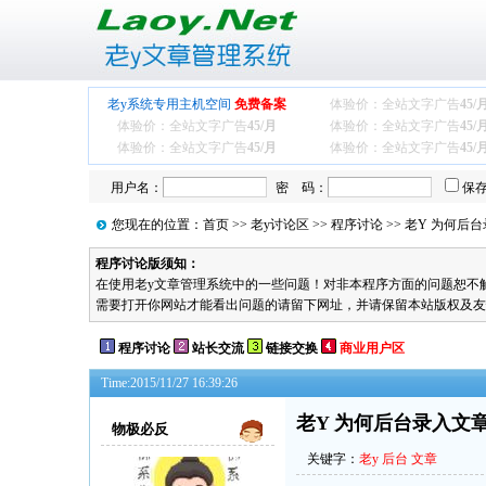
老y系统专用主机空间
免费备案
体验价：全站文字广告
45/
体验价：全站文字广告
45/月
体验价：全站文字广告
45/
体验价：全站文字广告
45/月
体验价：全站文字广告
45/
用户名：
密 码：
保
您现在的位置：
首页
>>
老y讨论区
>>
程序讨论
>> 老Y 为何
程序讨论版须知：
在使用老y文章管理系统中的一些问题！对非本程序方面的问题恕不解答！
需要打开你网站才能看出问题的请留下网址，并请保留本站版权及友
程序讨论
站长交流
链接交换
商业用户区
Time:2015/11/27 16:39:26
老Y 为何后台录入文
物极必反
关键字：
老y
后台
文章