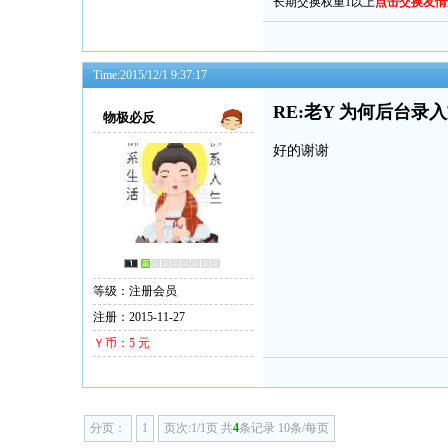
长期交换权重1以上
点击交换友情
Time:2015/12/1 9:37:17
RE:老Y 为何后台
物极必反
好的谢谢
等级：注册会员
注册：2015-11-27
Ｙ币：5 元
分页：
1
页次:1/1页 共
4
条记录 10条/每页