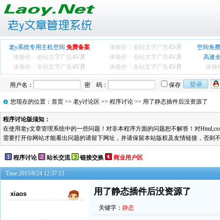
老y系统专用主机空间
免费备案
体验价：全站文字广告
45/月
空间免费
体验价：全站文字广告
45/月
体验价：全站文字广告
45/月
高速
体验价：全站文字广告
45/月
体验价：全站文字广告
45/月
体验
用户名：
密 码：
保存
您现在的位置：
首页
>>
老y讨论区
>>
程序讨论
>> 用了静态插件后没资源了
程序讨论版须知：
在使用老y文章管理系统中的一些问题！对非本程序方面的问题恕不解答！对Html,cs
需要打开你网站才能看出问题的请留下网址，并请保留本站版权及友情链接，否则
程序讨论
站长交流
链接交换
商业用户区
Time:2015/8/24 12:37:15
用了静态插件后没资源了
xiaos
关键字：
静态