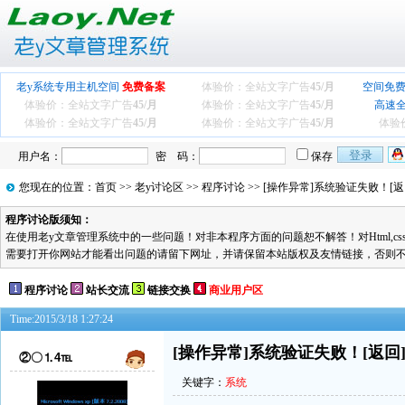
老y系统专用主机空间
免费备案
体验价：全站文字广告
45/月
空间免费
体验价：全站文字广告
45/月
体验价：全站文字广告
45/月
高速
体验价：全站文字广告
45/月
体验价：全站文字广告
45/月
体验
用户名：
密 码：
保存
您现在的位置：
首页
>>
老y讨论区
>>
程序讨论
>> [操作异常]系统验证失败！[返
程序讨论版须知：
在使用老y文章管理系统中的一些问题！对非本程序方面的问题恕不解答！对Html,cs
需要打开你网站才能看出问题的请留下网址，并请保留本站版权及友情链接，否则
程序讨论
站长交流
链接交换
商业用户区
Time:2015/3/18 1:27:24
[操作异常]系统验证失败！[返回
②〇⒈4℡
关键字：
系统