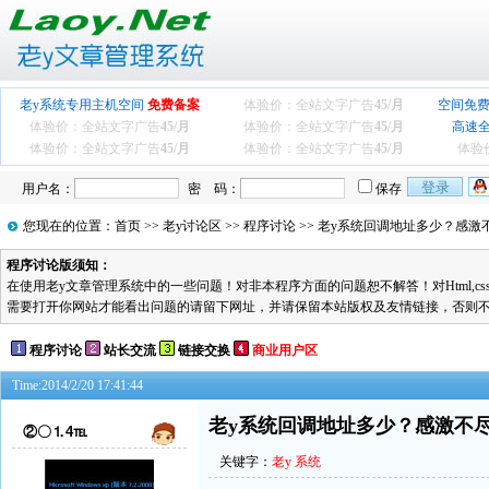
老y系统专用主机空间
免费备案
体验价：全站文字广告
45/月
空间免费
体验价：全站文字广告
45/月
体验价：全站文字广告
45/月
高速
体验价：全站文字广告
45/月
体验价：全站文字广告
45/月
体验
用户名：
密 码：
保存
您现在的位置：
首页
>>
老y讨论区
>>
程序讨论
>> 老y系统回调地址多少？感激
程序讨论版须知：
在使用老y文章管理系统中的一些问题！对非本程序方面的问题恕不解答！对Html,cs
需要打开你网站才能看出问题的请留下网址，并请保留本站版权及友情链接，否则
程序讨论
站长交流
链接交换
商业用户区
Time:2014/2/20 17:41:44
老y系统回调地址多少？感激不
②〇⒈4℡
关键字：
老y
系统