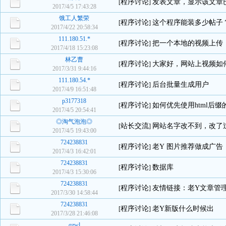
程序讨论
发表文章，显示该文章
[
]
2017/4/5 17:43:28
饿工人繁荣
程序讨论
这个程序能装多少帖子
[
]
2017/4/22 20:58:34
111.180.51.*
程序讨论
把一个本地的视频上传
[
]
2017/4/18 15:23:08
林乙曹
程序讨论
大家好，网站上视频如
[
]
2017/3/31 9:44:16
111.180.54.*
程序讨论
后台批量生成用户
[
]
2017/4/9 16:51:48
p3177318
程序讨论
如何优先使用html后缀
[
]
2017/4/5 20:54:41
◎淘气泡泡◎
站长交流
网站名字改不到，改了
[
]
2017/4/5 19:43:00
724238831
程序讨论
老Y 图片推荐做成广告
[
]
2017/4/3 16:42:01
724238831
程序讨论
数据库
[
]
2017/4/3 15:30:06
724238831
程序讨论
友情链接：老Y文章管
[
]
2017/3/30 14:58:44
724238831
程序讨论
老Y新版什么时候出
[
]
2017/3/28 21:46:08
qzwl