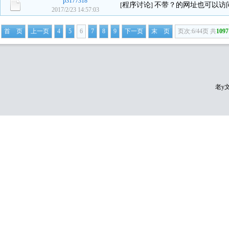
p3177318
程序讨论
不带？的网址也可以访
[
]
2017/2/23 14:57:03
首 页
上一页
4
5
6
7
8
9
下一页
末 页
页次:6/44页 共
1097
老y文