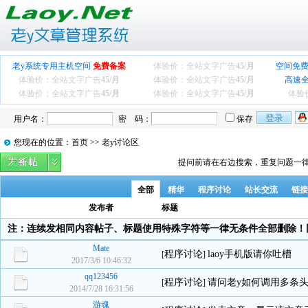
老y系统专用主机空间
免费备案
体验价：全站文字广告
45/月
空间免费
体验价：全站文字广告
45/月
体验价：全站文字广告
45/月
高速
体验价：全站文字广告
45/月
体验价：全站文字广告
45/月
体验
用户名：
密 码：
保存
您现在的位置：首页 >> 老y讨论区
提问前请在右边搜索，重复问题一律
全部
精华
程序讨论
站长交流
链接
发布者
标题
注：连续发相同内容帖子、标题使用特殊字符等一律无条件全部删除！
Mate
程序讨论
laoy手机版请你吐槽
[
]
2017/3/6 10:46:32
qq123456
程序讨论
请问老y如何调用多条
[
]
2014/7/28 16:31:56
游魂