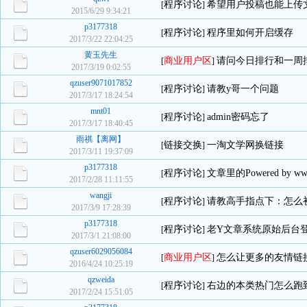
程序讨论
希望用户投稿也能上传
[
]
2015/6/29 9:34:21
p3177318
程序讨论
程序里如何开启缓存
[
]
2017/3/22 22:04:25
黄玉先生
商业用户区
请问今日排行和一周
[
]
2017/3/19 0:02:55
qzuser9071017852
程序讨论
请教y哥一个问题
[
]
2017/3/17 18:24:54
mnt01
程序讨论
admin密码忘了
[
]
2017/3/17 18:40:45
雨祺【离网】
链接交换
一淘文学网换链接
[
]
2017/3/11 19:37:09
p3177318
程序讨论
文章里的Powered by w
[
]
2017/2/28 11:11:55
wangji
程序讨论
请教高手指点下：怎么
[
]
2017/3/9 17:28:39
p3177318
程序讨论
老Y文章系统原始后台
[
]
2017/3/1 21:08:00
qzuser6029056084
商业用户区
怎么让更多的友情链
[
]
2016/4/24 10:25:19
qzweida
程序讨论
右边的本类热门怎么跑
[
]
2017/2/24 15:51:05