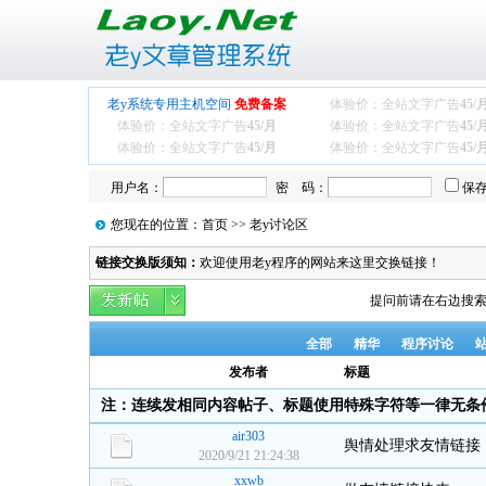
老y系统专用主机空间
免费备案
体验价：全站文字广告
45/
体验价：全站文字广告
45/月
体验价：全站文字广告
45/
体验价：全站文字广告
45/月
体验价：全站文字广告
45/
用户名：
密 码：
保
您现在的位置：首页 >> 老y讨论区
链接交换版须知：
欢迎使用老y程序的网站来这里交换链接！
提问前请在右边搜索
全部
精华
程序讨论
发布者
标题
注：连续发相同内容帖子、标题使用特殊字符等一律无条
air303
舆情处理求友情链接
2020/9/21 21:24:38
xxwb