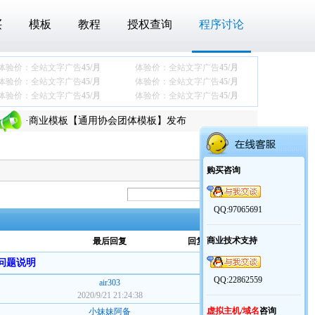
买
模板
教程
授权查询
程序讨论
体验价：全站文字广告
45/月
体验价：全站文字广告
45/月
体验价：全站文字广告
45/月
体验价：全站文字广告
45/月
体验价：全站文字广告
45/月
体验价：全站文字广告
45/月
·
关于最近下载压缩包后360报木马的问题
·
商业模板【通用协会团体模板】发布
·
4.x升级程序发布！
·
老y文章管理系统V4.x更新说明
购买咨询
·
关于最近下载压缩包后360报木马的问题
·
商业模板【通用协会团体模板】发布
QQ:97065691
·
4.x升级程序发布！
商业技术支持
最后回复
回复数/点击数
·
老y文章管理系统V4.x更新说明
问题说明
QQ:22862559
air303
0 /
1772
2020/9/21 21:24:38
虚拟主机/域名
咨询
小妹妹阿备