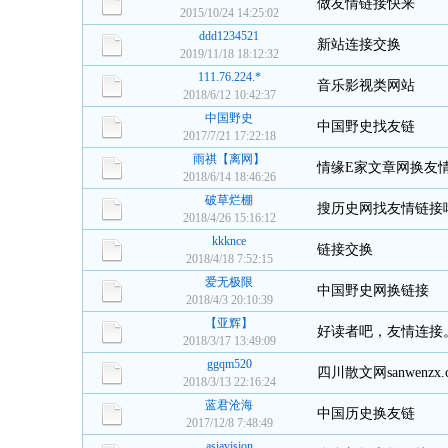
做友情链接快来
2015/10/24 14:25:02
ddd1234521
新站连接交换
2019/11/18 18:12:32
111.76.224.*
音乐影视类网站
2018/6/12 10:42:37
中国野史
中国野史找友链
2017/7/21 17:22:18
雨祺【离网】
情缘E家文章网换友
2018/6/14 18:46:26
破草烂棚
搜历史网找友情链接哦 ww
2018/4/26 15:16:12
kkknce
链接交换
2018/4/18 7:52:15
爱无极限
中国野史网换链接
2018/4/3 20:10:39
【亚辉】
好读者吧，友情连接
2018/3/17 13:49:09
ggqm520
四川散文网sanwenzx
2018/3/13 22:16:24
蓝君沧海
中国历史换友链
2017/12/8 7:48:49
asiavision