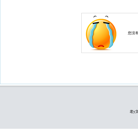
您没
老y文