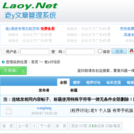
老y系统专用主机空间
免费备案
体验价：全站文字广告
45/月
空间免费
体验价：全站文字广告
45/月
体验价：全站文字广告
45/月
高速
体验价：全站文字广告
45/月
体验价：全站文字广告
45/月
体验
用户名：
密 码：
保存
您现在的位置：首页 >> 老y讨论区
提问前请在右边搜索，重复问题一律
全部
精华
程序讨论
站长交流
链接
发布者
标题
注：连续发相同内容帖子、标题使用特殊字符等一律无条件全部删除！
wangtiang
程序讨论
老Y 个人版 有带手机版
[
]
2018/4/7 10:03:20
首 页
上一页
1
下一页
末 页
页次:1/1页 共
1
条记录 25条/每页