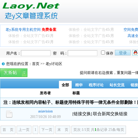
老y系统专用主机空间
免费备案
体验价：全站文字广告
45/月
空间免费
体验价：全站文字广告
45/月
体验价：全站文字广告
45/月
高速
体验价：全站文字广告
45/月
体验价：全站文字广告
45/月
体验
用户名：
密 码：
保存
您现在的位置：首页 >> 老y讨论区
提问前请在右边搜索，重复问题一律
全部
精华
程序讨论
站长交流
链接
发布者
标题
注：连续发相同内容帖子、标题使用特殊字符等一律无条件全部删除！
asiavision
链接交换
联合新闻交换链接
[
]
2017/10/26 10:48:09
首 页
上一页
1
下一页
末 页
页次:1/1页 共
1
条记录 25条/每页