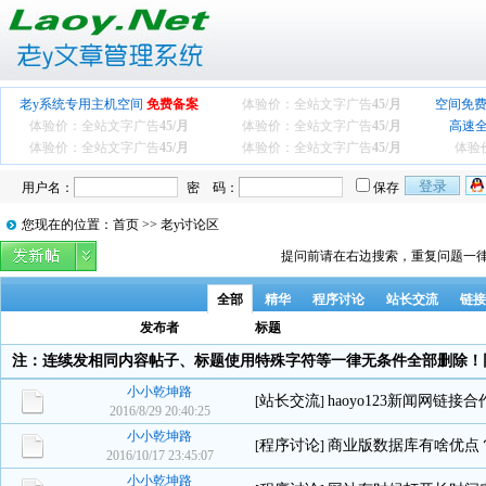
老y系统专用主机空间
免费备案
体验价：全站文字广告
45/月
空间免费
体验价：全站文字广告
45/月
体验价：全站文字广告
45/月
高速
体验价：全站文字广告
45/月
体验价：全站文字广告
45/月
体验
用户名：
密 码：
保存
您现在的位置：首页 >> 老y讨论区
提问前请在右边搜索，重复问题一律
全部
精华
程序讨论
站长交流
链接
发布者
标题
注：连续发相同内容帖子、标题使用特殊字符等一律无条件全部删除！
小小乾坤路
站长交流
haoyo123新闻网链接合
[
]
2016/8/29 20:40:25
小小乾坤路
程序讨论
商业版数据库有啥优点
[
]
2016/10/17 23:45:07
小小乾坤路