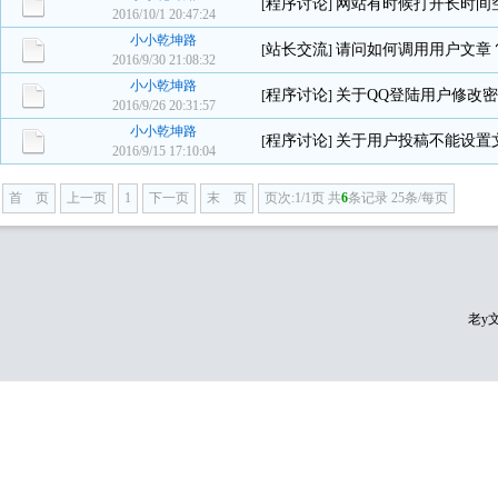
程序讨论
网站有时候打开长时间
[
]
2016/10/1 20:47:24
小小乾坤路
站长交流
请问如何调用用户文章
[
]
2016/9/30 21:08:32
小小乾坤路
程序讨论
关于QQ登陆用户修改
[
]
2016/9/26 20:31:57
小小乾坤路
程序讨论
关于用户投稿不能设置
[
]
2016/9/15 17:10:04
首 页
上一页
1
下一页
末 页
页次:1/1页 共
6
条记录 25条/每页
老y文