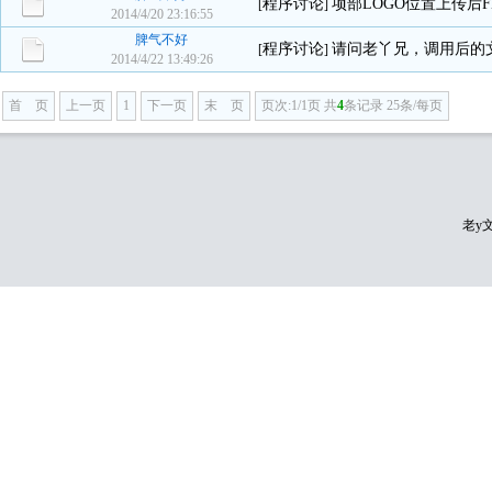
程序讨论
项部LOGO位置上传后F
[
]
2014/4/20 23:16:55
脾气不好
程序讨论
请问老丫兄，调用后的
[
]
2014/4/22 13:49:26
首 页
上一页
1
下一页
末 页
页次:1/1页 共
4
条记录 25条/每页
老y文