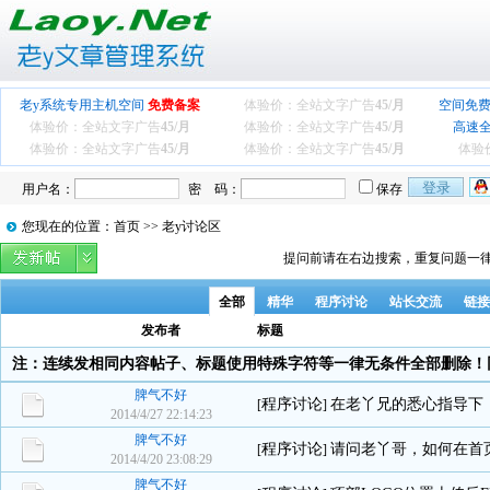
老y系统专用主机空间
免费备案
体验价：全站文字广告
45/月
空间免费
体验价：全站文字广告
45/月
体验价：全站文字广告
45/月
高速
体验价：全站文字广告
45/月
体验价：全站文字广告
45/月
体验
用户名：
密 码：
保存
您现在的位置：首页 >> 老y讨论区
提问前请在右边搜索，重复问题一律
全部
精华
程序讨论
站长交流
链接
发布者
标题
注：连续发相同内容帖子、标题使用特殊字符等一律无条件全部删除！
脾气不好
程序讨论
在老丫兄的悉心指导下
[
]
2014/4/27 22:14:23
脾气不好
程序讨论
请问老丫哥，如何在首
[
]
2014/4/20 23:08:29
脾气不好