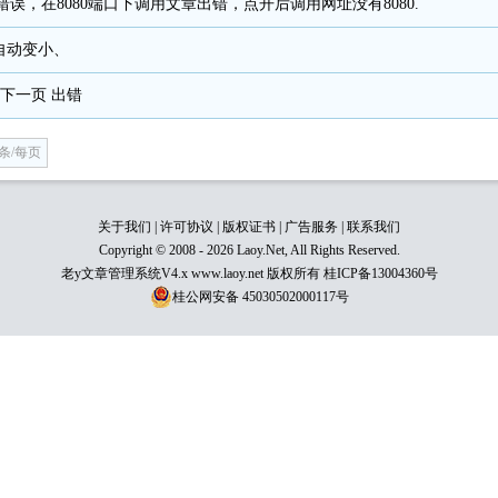
p调用错误，在8080端口下调用文章出错，点开后调用网址没有8080.
自动变小、
 下一页 出错
5条/每页
关于我们
|
许可协议
|
版权证书
|
广告服务
|
联系我们
Copyright © 2008 - 2026 Laoy.Net, All Rights Reserved.
老y文章管理系统V4.x www.laoy.net 版权所有
桂ICP备13004360号
桂公网安备 45030502000117号