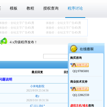
买
模板
教程
授权查询
程序讨论
体验价：全站文字广告
45/月
体验价：全站文字广告
45/月
·
关于最近下载压缩包后360报木马的问题
体验价：全站文字广告
45/月
体验价：全站文字广告
45/月
体验价：全站文字广告
45/月
体验价：全站文字广告
45/月
·
商业模板【通用协会团体模板】发布
·
4.x升级程序发布！
·
老y文章管理系统V4.x更新说明
·
关于最近下载压缩包后360报木马的问题
购买咨询
·
商业模板【通用协会团体模板】发布
·
4.x升级程序发布！
QQ:97065691
最后回复
回复数/点击数
·
老y文章管理系统V4.x更新说明
问题说明
商业技术支持
小米电影院
1 /
9022
2021/9/19 23:34:56
QQ:22862559
老y
1 /
8672
2020/3/10 19:31:56
虚拟主机/域名
咨询
47.111.184.*