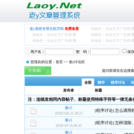
老y系统专用主机空间
免费备案
体验价：全站文字广告
45/
体验价：全站文字广告
45/月
体验价：全站文字广告
45/
体验价：全站文字广告
45/月
体验价：全站文字广告
45/
用户名：
密 码：
保
您现在的位置：首页 >> 老y讨论区
提问前请在右边搜索
全部
精华
程序讨论
发布者
标题
注：连续发相同内容帖子、标题使用特殊字符等一律无条
寒v5
程序讨论
怎么调用
[
]
2020/3/26 21:28:25
寒v5
程序讨论
怎样清除
[
]
2020/3/9 16:48:33
寒v5