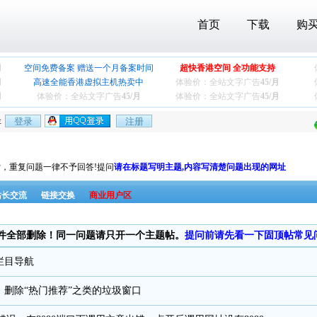
首页
下载
购
月
空间免费备案 赠送一个月备案时间
超快香港空间 全功能支持
月
高速全能香港虚拟主机热卖中
体验价：全站文字广告
45/月
月
体验价：全站文字广告
45/月
体验价：全站文字广告
45/月
存
，重复问题一律不予回答!提问
请在标题写明主题,内容写清楚问题出现的网址
站长交流
链接交换
商业用户区
件全部删除！同一问题请只开一个主题帖。
提问前请先看一下固顶帖常见
栏目导航
、删除“热门推荐”之类的垃圾窗口