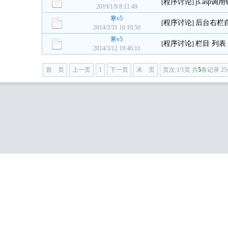
程序讨论
js.as
[
]
2019/1/9 8:11:49
寒v5
程序讨论
后台右栏
[
]
2014/3/31 16:10:50
寒v5
程序讨论
栏目 列表
[
]
2014/3/12 19:46:11
首 页
上一页
1
下一页
末 页
页次:1/1页 共
5
条记录 2