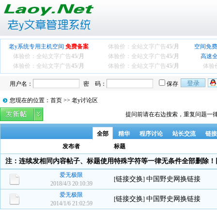
老y系统专用主机空间
免费备案
体验价：全站文字广告
45/月
空间免费
体验价：全站文字广告
45/月
体验价：全站文字广告
45/月
高速
体验价：全站文字广告
45/月
体验价：全站文字广告
45/月
体验
用户名：
密 码：
保存
您现在的位置：首页 >> 老y讨论区
提问前请在右边搜索，重复问题一律
全部
精华
程序讨论
站长交流
链接
发布者
标题
注：连续发相同内容帖子、标题使用特殊字符等一律无条件全部删除！
爱无极限
链接交换
中国野史网换链接
[
]
2018/4/3 20:10:39
爱无极限
链接交换
中国野史网换链接
[
]
2014/1/6 21:02:59