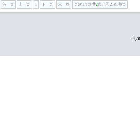
首 页
上一页
1
下一页
末 页
页次:1/1页 共
2
条记录 25条/每页
老y文