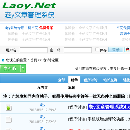
老y系统专用主机空间
免费备案
体验价：全站文字广告
45/月
空间免费
体验价：全站文字广告
45/月
体验价：全站文字广告
45/月
高速
体验价：全站文字广告
45/月
体验价：全站文字广告
45/月
体验
用户名：
密 码：
保存
您现在的位置：首页 >> 老y讨论区
提问前请在右边搜索，重复问题一律
全部
精华
程序讨论
站长交流
链接
发布者
标题
注：连续发相同内容帖子、标题使用特殊字符等一律无条件全部删除！
老y
老y文章管理系统4.
程序讨论
[
]
2013/8/16 12:39:45
老y
程序讨论
手机版增加评论功能，
[
]
2014/8/23 17:32:36
老y