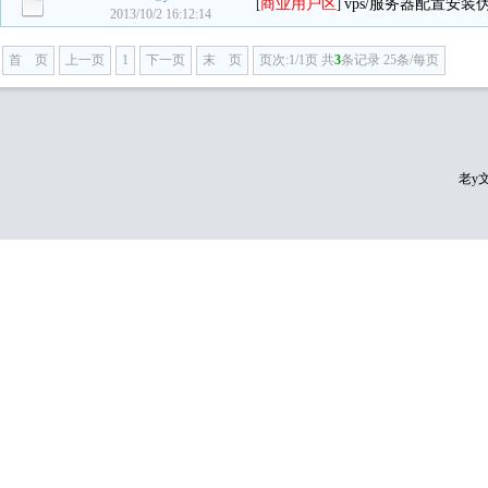
商业用户区
vps/服务器配置安
[
]
2013/10/2 16:12:14
首 页
上一页
1
下一页
末 页
页次:1/1页 共
3
条记录 25条/每页
老y文