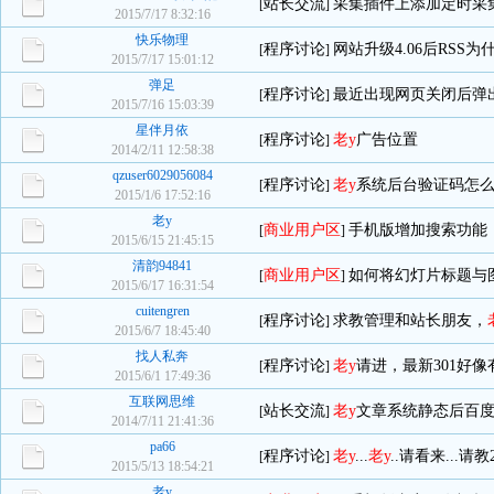
站长交流
采集插件上添加定时采
[
]
2015/7/17 8:32:16
快乐物理
程序讨论
网站升级4.06后RSS
[
]
2015/7/17 15:01:12
弹足
程序讨论
最近出现网页关闭后弹出
[
]
2015/7/16 15:03:39
星伴月依
程序讨论
老y
广告位置
[
]
2014/2/11 12:58:38
qzuser6029056084
程序讨论
老y
系统后台验证码怎
[
]
2015/1/6 17:52:16
老y
商业用户区
手机版增加搜索功能
[
]
2015/6/15 21:45:15
清韵94841
商业用户区
如何将幻灯片标题与
[
]
2015/6/17 16:31:54
cuitengren
程序讨论
求教管理和站长朋友，
[
]
2015/6/7 18:45:40
找人私奔
程序讨论
老y
请进，最新301好
[
]
2015/6/1 17:49:36
互联网思维
站长交流
老y
文章系统静态后百
[
]
2014/7/11 21:41:36
pa66
程序讨论
老y
...
老y
..请看来...请教
[
]
2015/5/13 18:54:21
老y