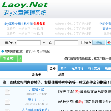
老y系统专用主机空间
免费备案
体验价：全站文字广告
45/月
空间免费
体验价：全站文字广告
45/月
体验价：全站文字广告
45/月
高速
体验价：全站文字广告
45/月
体验价：全站文字广告
45/月
体验
用户名：
密 码：
保存
您现在的位置：首页 >> 老y讨论区
提问前请在右边搜索，重复问题一律
全部
精华
程序讨论
站长交流
链接
发布者
标题
注：连续发相同内容帖子、标题使用特殊字符等一律无条件全部删除！
丿空城丶寂
程序讨论
老y
最新版文章系统微
[
]
2015/8/6 21:28:05
砰！！→_→
站长交流
求
老y
IIS7 伪静态文件(we
[
]
2015/6/15 12:34:35
A『caisf.com发布站』