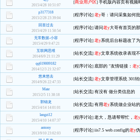
商业用户区
手机版内容页有视频
[
]
2015/4/28 10:51:07
p3177318
程序讨论
老y
哥：请问采集如何
[
]
2015/2/28 23:39:04
回首过去
程序讨论
请问
老y
大哥有首页的
[
]
2015/4/29 11:50:54
无常数据-小容
程序讨论
老y
系统后台标题改了
[
]
2015/4/29 9:47:21
互联网思维
站长交流
老y
文章系统收录表现
[
]
2014/6/9 21:11:29
qq619009182
程序讨论
底部的 “友情链接：
老y
[
]
2014/12/3 21:32:07
悠来悠去
站长交流
老y
文章管理系统 301
[
]
2014/9/26 22:47:33
Mate
站长交流
有没有 做分类信息的
[
]
2015/2/5 11:38:18
郭锦龙
站长交流
有用
老y
系统做企业站
[
]
2015/4/14 14:01:01
langzi12
程序讨论
老大，恳请帮帮忙，
老
[
]
2015/4/10 14:07:37
antony
程序讨论
iis7.5 web.config的
老y
[
]
2013/9/10 23:02:03