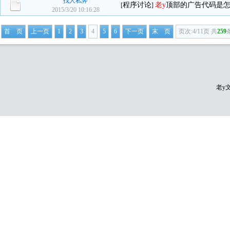
找人私奔
程序讨论
老y
顶部的广告代码是
[
]
2015/3/20 10:16:28
首 页
上一页
1
2
3
4
5
6
下一页
末 页
页次:4/11页 共
259
老y文