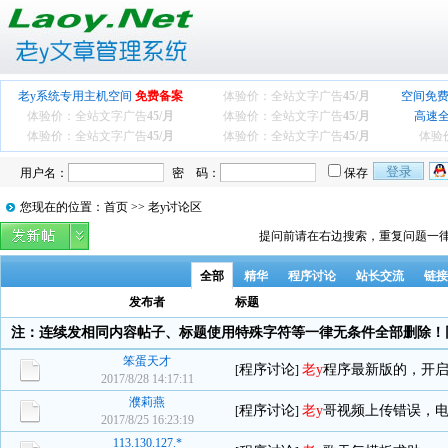
老y系统专用主机空间
免费备案
体验价：全站文字广告
45/月
空间免费
体验价：全站文字广告
45/月
体验价：全站文字广告
45/月
高速
体验价：全站文字广告
45/月
体验价：全站文字广告
45/月
体验
用户名：
密 码：
保存
您现在的位置：首页 >> 老y讨论区
提问前请在右边搜索，重复问题一律
全部
精华
程序讨论
站长交流
链接
发布者
标题
注：连续发相同内容帖子、标题使用特殊字符等一律无条件全部删除！
笨蛋天才
程序讨论
老y
程序最新版的，开启R
[
]
2017/8/28 14:17:11
濮莉燕
程序讨论
老y
哥视频上传错误，
[
]
2017/8/25 16:23:19
113.130.127.*