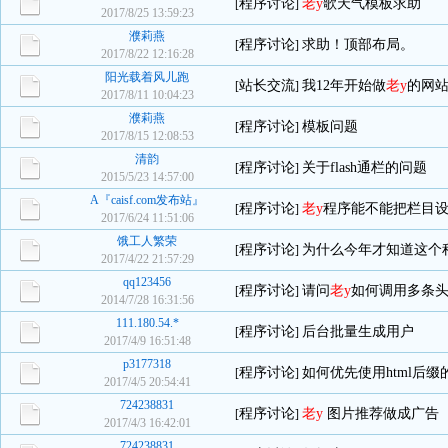
程序讨论
老y
歌天气模板求助
[
]
2017/8/25 13:59:23
濮莉燕
程序讨论
求助！顶部布局。
[
]
2017/8/22 12:16:28
阳光载着风儿跑
站长交流
我12年开始做
老y
的网
[
]
2017/8/11 10:04:23
濮莉燕
程序讨论
模板问题
[
]
2017/8/15 12:08:53
清韵
程序讨论
关于flash通栏的问题
[
]
2015/5/23 14:57:00
A『caisf.com发布站』
程序讨论
老y
程序能不能把栏目
[
]
2017/6/24 11:51:06
饿工人繁荣
程序讨论
为什么今年才知道这个
[
]
2017/4/22 21:57:29
qq123456
程序讨论
请问
老y
如何调用多条
[
]
2014/7/28 16:31:56
111.180.54.*
程序讨论
后台批量生成用户
[
]
2017/4/9 16:51:48
p3177318
程序讨论
如何优先使用html后缀
[
]
2017/4/5 20:54:41
724238831
程序讨论
老y
图片推荐做成广告
[
]
2017/4/3 16:42:01
724238831