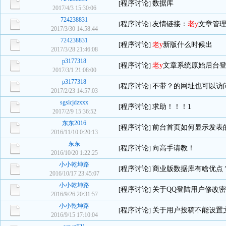
程序讨论
数据库
[
]
2017/4/3 15:30:06
724238831
程序讨论
友情链接：
老y
文章管
[
]
2017/3/30 14:58:44
724238831
程序讨论
老y
新版什么时候出
[
]
2017/3/28 21:46:08
p3177318
程序讨论
老y
文章系统原始后台
[
]
2017/3/1 21:08:00
p3177318
程序讨论
不带？的网址也可以访
[
]
2017/2/23 14:57:03
sgslcjdzxxx
程序讨论
求助！！！1
[
]
2017/2/9 15:36:52
东东2016
程序讨论
前台首页如何显示发表
[
]
2016/11/10 0:20:13
东东
程序讨论
向高手请教！
[
]
2016/10/20 1:22:25
小小乾坤路
程序讨论
商业版数据库有啥优点
[
]
2016/10/17 23:45:07
小小乾坤路
程序讨论
关于QQ登陆用户修改
[
]
2016/9/26 20:31:57
小小乾坤路
程序讨论
关于用户投稿不能设置
[
]
2016/9/15 17:10:04