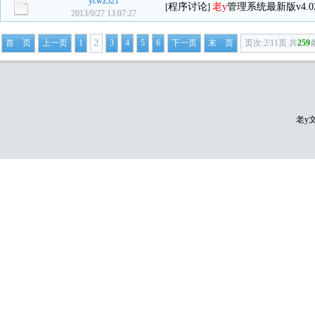
ycwz521
程序讨论
老y
管理系统最新版v4.
[
]
2013/9/27 13:07:27
首 页
上一页
1
2
3
4
5
6
下一页
末 页
页次:2/11页 共
259
老y文