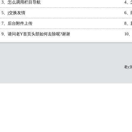
3、
怎么调用栏目导航
4、
5、
j交换友情
6、
7、
后台附件上传
8、
9、
请问老Y首页头部如何去除呢?谢谢
10
老y文